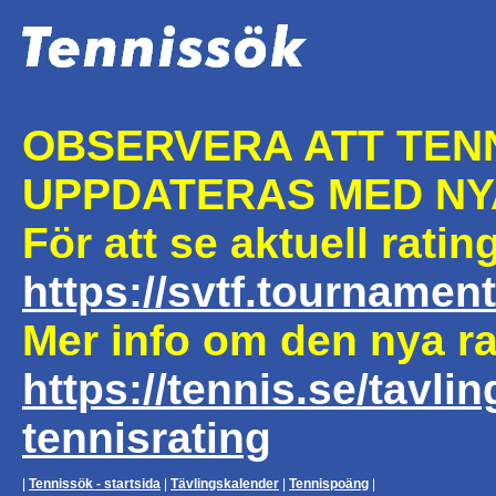
OBSERVERA ATT TEN
UPPDATERAS MED NY
För att se aktuell rati
https://svtf.tourname
Mer info om den nya rat
https://tennis.se/tavlin
tennisrating
|
Tennissök - startsida
|
Tävlingskalender
|
Tennispoäng
|