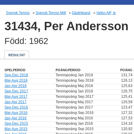
Svensk Tennis
»
Svensk Tennis Mitt
»
Gästrikland
»
Valbo AIF, ts
31434, Per Andersson
Född: 1962
RESULTAT
SPELPERIOD
POÄNGPERIOD
POÄNG
Sep-Dec 2018
Tennispoäng Jan 2019
131,74
Maj-Aug 2018
Tennispoäng Sep 2018
126,13
Jan-Apr 2018
Tennispoäng Maj 2018
125,63
Sep-Dec 2017
Tennispoäng Jan 2018
126,75
Maj-Aug 2017
Tennispoäng Sep 2017
125,41
Jan-Apr 2017
Tennispoäng Maj 2017
120,59
Sep-Dec 2016
Tennispoäng Jan 2017
123,47
Maj-Aug 2016
Tennispoäng Sep 2016
127,32
Jan-Apr 2016
Tennispoäng Maj 2016
127,53
Sep-Dec 2015
Tennispoäng Jan 2016
124,16
Maj-Aug 2015
Tennispoäng Sep 2015
120,92