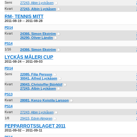
Semi
27243, Albin Lyckåsen
Kvart
27243, Albin Lyckåsen
RM- TENNIS MITT
2011-08-19 -- 2011-08-28
PD14
Kvart
24366, Simon Ekström
26290, Oliver Ländin
PS14
1/16
24366, Simon Ekström
LYCKÅS MÅLERI CUP
2011-08-24 -- 2011-09-03
PD14
Semi
22085, Filip Persson
30041, Alfred Lyckåsen
Kvart
29043, Christoffer Björklöf
27243, Albin Lyckåsen
PS13
Kvart
28081, Kenzo Koistila Larsson
PS14
Kvart
27243, Albin Lyckåsen
1/8
29415, Edvin Almgren
PEPPARROTSSLAGET 2011
2011-09-02 -- 2011-09-11