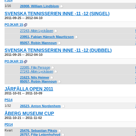
PS14
1/16
26908, William Lindblom
SVENSKA TENNISSERIEN INNE -11 -12 (SINGEL)
2011-09-25 -- 2012-04-10
POJKAR 15
27243, Albin Lyckåsen
23951, Fabian Hänsch Mauritzson
85057, Robin Mannoun
SVENSKA TENNISSERIEN INNE -11 -12 (DUBBEL)
2011-09-25 -- 2012-04-10
POJKAR 15
22085, Filip Persson
27243, Albin Lyckåsen
21623, Nils Heimer
85057, Robin Mannoun
JÄRFÄLLA OPEN 2011
2011-10-01 -- 2011-10-09
PS14
1/32
26523, Anton Nordenhem
ÅBERG MUSEUM CUP
2011-10-21 -- 2011-11-02
PD14
Kvart
25476, Sebastian Piksis
26757, Filip Leijonhufvud