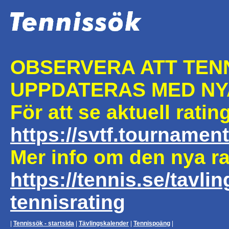
OBSERVERA ATT TEN
UPPDATERAS MED NY
För att se aktuell rati
https://svtf.tourname
Mer info om den nya rat
https://tennis.se/tavlin
tennisrating
|
Tennissök - startsida
|
Tävlingskalender
|
Tennispoäng
|