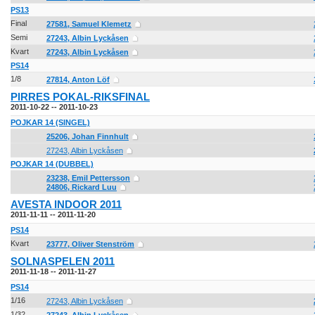
PS13
Final
27581, Samuel Klemetz
Semi
27243, Albin Lyckåsen
Kvart
27243, Albin Lyckåsen
PS14
1/8
27814, Anton Löf
PIRRES POKAL-RIKSFINAL
2011-10-22 -- 2011-10-23
POJKAR 14 (SINGEL)
25206, Johan Finnhult
27243, Albin Lyckåsen
POJKAR 14 (DUBBEL)
23238, Emil Pettersson
24806, Rickard Luu
AVESTA INDOOR 2011
2011-11-11 -- 2011-11-20
PS14
Kvart
23777, Oliver Stenström
SOLNASPELEN 2011
2011-11-18 -- 2011-11-27
PS14
1/16
27243, Albin Lyckåsen
1/32