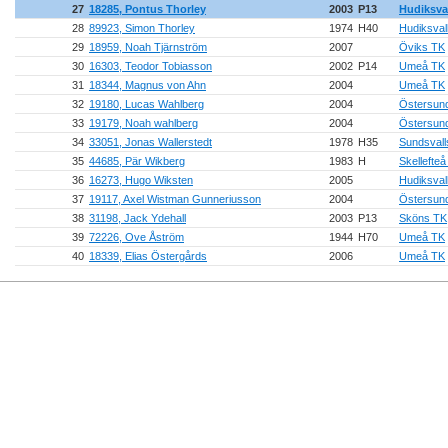
27
18285, Pontus Thorley
2003
P13
Hudiksva
28
89923, Simon Thorley
1974
H40
Hudiksval
29
18959, Noah Tjärnström
2007
Öviks TK
30
16303, Teodor Tobiasson
2002
P14
Umeå TK
31
18344, Magnus von Ahn
2004
Umeå TK
32
19180, Lucas Wahlberg
2004
Östersun
33
19179, Noah wahlberg
2004
Östersun
34
33051, Jonas Wallerstedt
1978
H35
Sundsvall
35
44685, Pär Wikberg
1983
H
Skellefte
36
16273, Hugo Wiksten
2005
Hudiksval
37
19117, Axel Wistman Gunneriusson
2004
Östersun
38
31198, Jack Ydehall
2003
P13
Sköns TK
39
72226, Ove Åström
1944
H70
Umeå TK
40
18339, Elias Östergårds
2006
Umeå TK