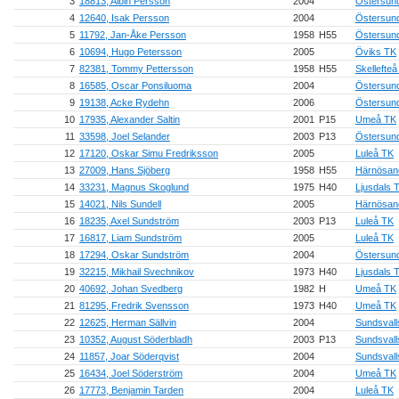
3
18813, Albin Persson
2004
Östersun
4
12640, Isak Persson
2004
Östersun
5
11792, Jan-Åke Persson
1958
H55
Östersun
6
10694, Hugo Petersson
2005
Öviks TK
7
82381, Tommy Pettersson
1958
H55
Skellefte
8
16585, Oscar Ponsiluoma
2004
Östersun
9
19138, Acke Rydehn
2006
Östersun
10
17935, Alexander Saltin
2001
P15
Umeå TK
11
33598, Joel Selander
2003
P13
Östersun
12
17120, Oskar Simu Fredriksson
2005
Luleå TK
13
27009, Hans Sjöberg
1958
H55
Härnösan
14
33231, Magnus Skoglund
1975
H40
Ljusdals 
15
14021, Nils Sundell
2005
Härnösan
16
18235, Axel Sundström
2003
P13
Luleå TK
17
16817, Liam Sundström
2005
Luleå TK
18
17294, Oskar Sundström
2004
Östersun
19
32215, Mikhail Svechnikov
1973
H40
Ljusdals 
20
40692, Johan Svedberg
1982
H
Umeå TK
21
81295, Fredrik Svensson
1973
H40
Umeå TK
22
12625, Herman Sällvin
2004
Sundsvall
23
10352, August Söderbladh
2003
P13
Sundsvall
24
11857, Joar Söderqvist
2004
Sundsvall
25
16434, Joel Söderström
2004
Umeå TK
26
17773, Benjamin Tarden
2004
Luleå TK