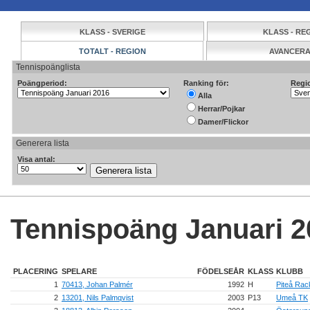
KLASS - SVERIGE
KLASS - RE
TOTALT - REGION
AVANCERA
Tennispoänglista
Poängperiod:
Ranking för:
Regi
Alla
Herrar/Pojkar
Damer/Flickor
Generera lista
Visa antal:
Tennispoäng Januari 2
PLACERING
SPELARE
FÖDELSEÅR
KLASS
KLUBB
1
70413, Johan Palmér
1992
H
Piteå Rac
2
13201, Nils Palmqvist
2003
P13
Umeå TK