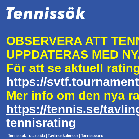
OBSERVERA ATT TEN
UPPDATERAS MED NY
För att se aktuell rati
https://svtf.tourname
Mer info om den nya rat
https://tennis.se/tavlin
tennisrating
|
Tennissök - startsida
|
Tävlingskalender
|
Tennispoäng
|